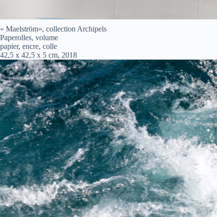
« Maelström», collection Archipels
Paperolles, volume
papier, encre, colle
42,5 x 42,5 x 5 cm, 2018