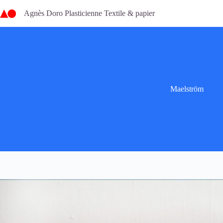
Passer
au
Agnès Doro Plasticienne Textile & papier
contenu
Maelström