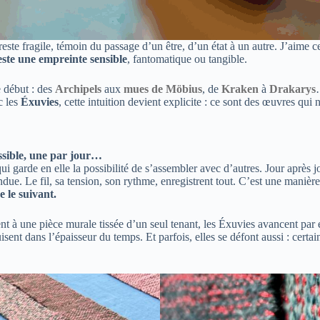
este fragile, témoin du passage d’un être, d’un état à un autre. J’aime cet
este une empreinte sensible
, fantomatique ou tangible.
e début : des
Archipels
aux
mues de Möbius
, de
Kraken
à
Drakarys
c les
Éxuvies
, cette intuition devient explicite : ce sont des œuvres qu
possible, une par jour…
 garde en elle la possibilité de s’assembler avec d’autres. Jour après j
ndue. Le fil, sa tension, son rythme, enregistrent tout. C’est une manièr
 le suivant.
t à une pièce murale tissée d’un seul tenant, les Éxuvies avancent par ét
sent dans l’épaisseur du temps. Et parfois, elles se défont aussi : cer