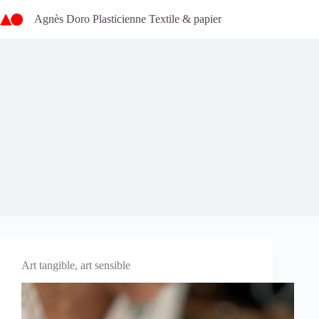
Passer
au
Agnès Doro Plasticienne Textile & papier
contenu
Art tangible, art sensible