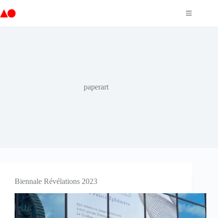
Passer
au
contenu
paperart
Biennale Révélations 2023