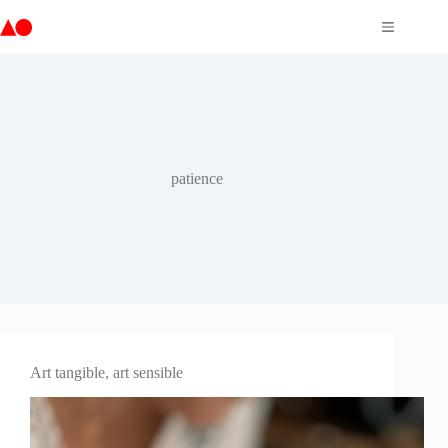
Passer
au
contenu
patience
Art tangible, art sensible