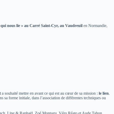
e qui nous lie » au Carré Saint-Cyr, au Vaudreuil
en Normandie,
t
a souhaité mettre en avant ce qui est au cœur de sa mission :
le lien
.
dans sa forme initiale, dans l’association de différentes techniques ou
Hirsch, Line & Raphaël, Zoé Montagu, Véro Réato et Aude Tahon.