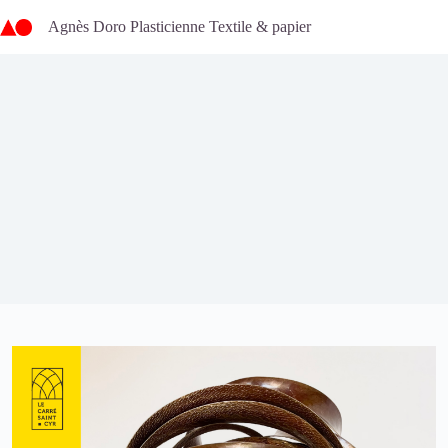
Passer
au
Agnès Doro Plasticienne Textile & papier
contenu