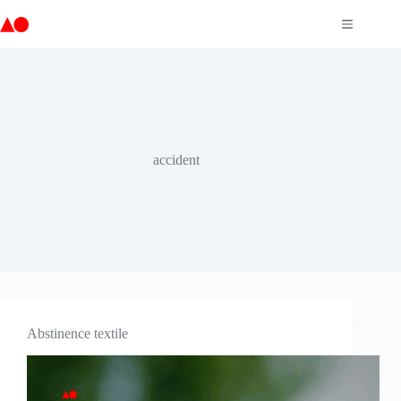
Passer
au
contenu
accident
Abstinence textile