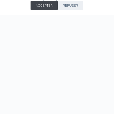
ACCEPTER
REFUSER
Notes d'atelier
,
Textes et essais
,
Vie de l'atelier
Plier, épingler, respirer – La beauté du presque